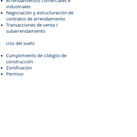
Arrendamientos comerciales e
industriales
Negociación y estructuración de
contratos de arrendamiento
Transacciones de venta /
subarrendamiento
Uso del suelo
Cumplimiento de códigos de
construcción
Zonificación
Permiso
Evaluación del Impuesto a la Propiedad
Valoraciones de la propiedad
Exenciones de evaluación
Reevaluaciones
Apelaciones de evaluación y valoración
Impuestos sobre Ventas
Litigios sobre el impuesto a la propiedad