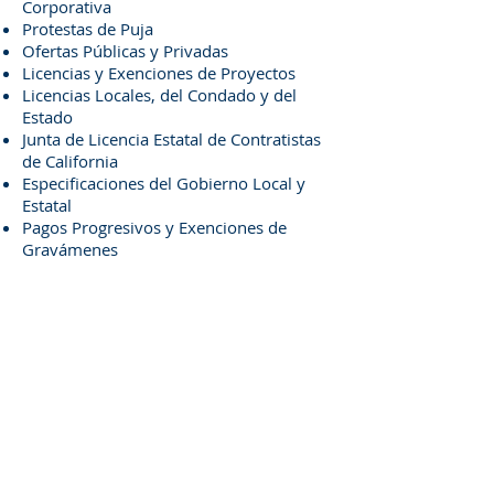
Corporativa
Protestas de Puja
Ofertas Públicas y Privadas
Licencias y Exenciones de Proyectos
Licencias Locales, del Condado y del
Estado
Junta de Licencia Estatal de Contratistas
de California
Especificaciones del Gobierno Local y
Estatal
Pagos Progresivos y Exenciones de
Gravámenes
Problemas Sindicales y No Sindicales
Certificación WBE, MBE y DBE
Capacidad de Vinculación y Fianzas
Construcción y Cobertura de Seguros
Problemas de OSHA / DOSH
Contratista Independiente y Empleo
Alquiler de Equipos
Problemas con el Proveedor de
Materiales