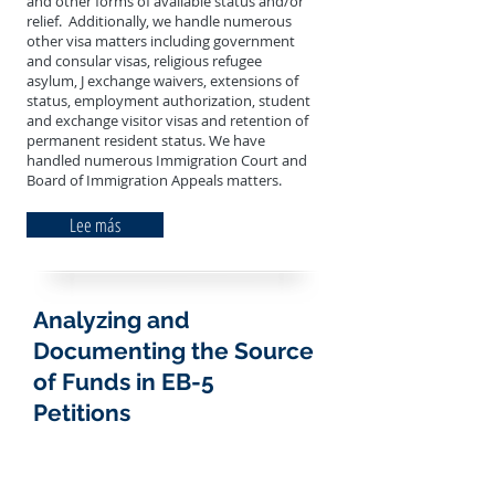
and other forms of available status and/or
relief. Additionally, we handle numerous
other visa matters including government
and consular visas, religious refugee
asylum, J exchange waivers, extensions of
status, employment authorization, student
and exchange visitor visas and retention of
permanent resident status. We have
handled numerous Immigration Court and
Board of Immigration Appeals matters.
Lee más
Analyzing and
Documenting the Source
of Funds in EB-5
Petitions
Ascertaining, analyzing and documenting
the source of funds for an EB-5 investment